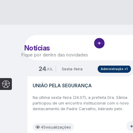
VER MAIS
Notícias
Fique por dentro das novidades
24
JUL
Sexta-feira
Administração +1
UNIÃO PELA SEGURANÇA
Na última sexta-feira (24.07), a prefeita Dra. Sâmia
participou de um encontro institucional com o novo
destacamento de Padre Carvalho, liderado pelo
comandante Sargento Wagner. Também estiveram
presentes os sargentos Marques e Nivaldo, além de
representantes do legislativo e da equipe técnica do
45
visualizações
Governo Municipal, reforçando o compromisso