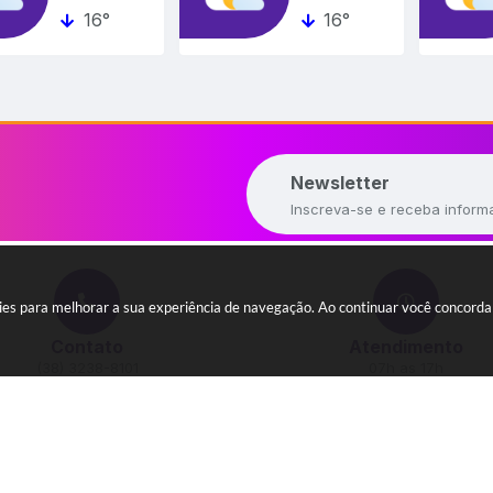
16°
16°
Newsletter
Inscreva-se e receba inform
okies para melhorar a sua experiência de navegação. Ao continuar você concord
Contato
Atendimento
(38) 3238-8101
07h as 17h
ato@padrecarvalho.mg.gov.br
do Sistema:
3.5.3 - 19/06/2026
Portal atualizado em:
06/08/2026 22:50
Da