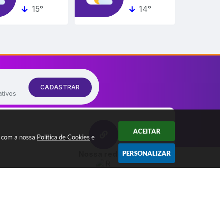
15°
14°
CADASTRAR
ativos
ACEITAR
a com a nossa
Política de Cookies
e
PERSONALIZAR
Nossa redes!
dos Abertos