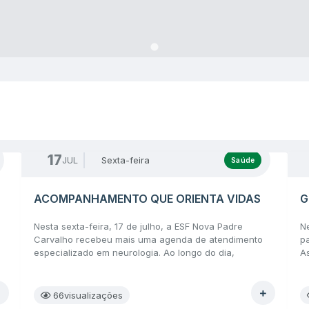
17
JUL
Sexta-feira
Saúde
ACOMPANHAMENTO QUE ORIENTA VIDAS
G
Nesta sexta-feira, 17 de julho, a ESF Nova Padre
Ne
Carvalho recebeu mais uma agenda de atendimento
p
especializado em neurologia. Ao longo do dia,
A
pacientes passaram por consultas voltadas à
(
avaliação e ao acompanhamento de condições
r
relacionadas à saúde neurológica, com atendimentos
a
66
visualizações
voltados à avaliação clínica e às orientações
a