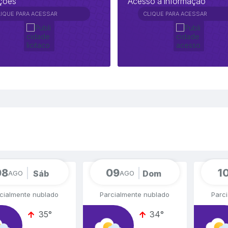
ações
Acesso a informação
LIQUE PARA ACESSAR
CLIQUE PARA ACESSAR
08
09
1
Sáb
Dom
AGO
AGO
cialmente nublado
Parcialmente nublado
Parc
35°
34°