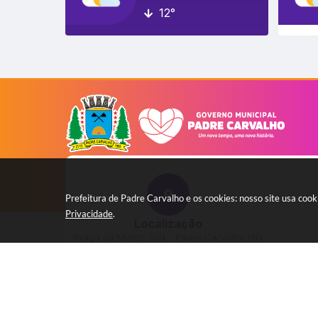
12°
Prefeitura de Padre Carvalho e os cookies: nosso site usa co
Privacidade
.
Localização
Praça da Matriz, S/N - Padre Carvalho MG
CEP: 39573-000
cont
Versão 