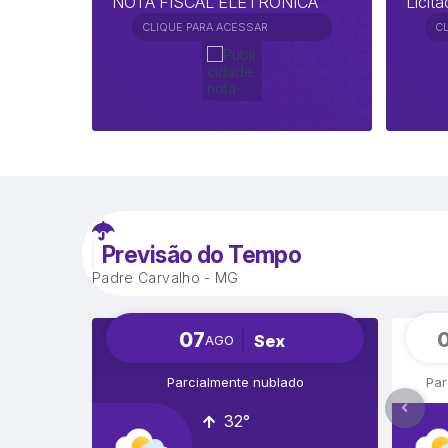
NOTA FISCAL ELETRÔNICA
Licit
CLIQUE PARA ACESSAR
C
Previsão do Tempo
Padre Carvalho - MG
07
Sex
AGO
Parcialmente nublado
Par
32°