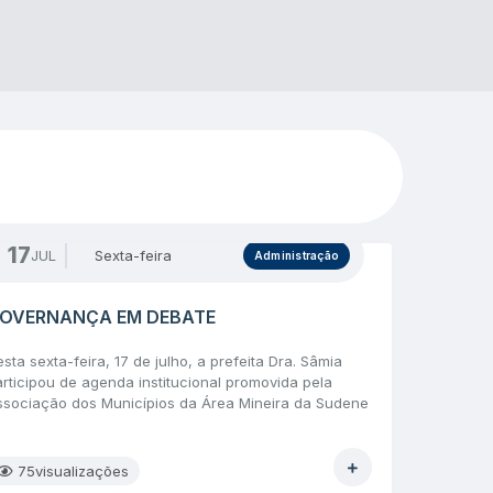
17
JUL
Sexta-feira
Administração
OVERNANÇA EM DEBATE
sta sexta-feira, 17 de julho, a prefeita Dra. Sâmia
articipou de agenda institucional promovida pela
ssociação dos Municípios da Área Mineira da Sudene
AMAMS), em Montes Claros. O encontro reuniu
epresentantes municipais e profissionais ligados à
dministração pública para discutir temas relacionados
75
visualizações
o aprimoramento das práticas de gestão no setor...